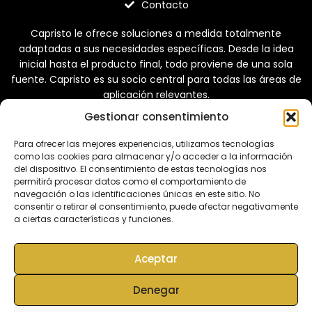
Contacto
Capristo le ofrece soluciones a medida totalmente
adaptadas a sus necesidades específicas. Desde la idea
inicial hasta el producto final, todo proviene de una sola
fuente. Capristo es su socio central para todas las áreas de
aplicación relevantes.
Gestionar consentimiento
Desde la idea inicial hasta el producto final, todo proviene de
un mismo proveedor.
Para ofrecer las mejores experiencias, utilizamos tecnologías
como las cookies para almacenar y/o acceder a la información
del dispositivo. El consentimiento de estas tecnologías nos
MRP PERFORMANCE DESIGN SL © All rights
permitirá procesar datos como el comportamiento de
reserved. | Web diseñada por
miempresa.online
navegación o las identificaciones únicas en este sitio. No
consentir o retirar el consentimiento, puede afectar negativamente
a ciertas características y funciones.
Inicio
Carrito
Contacto
Mi Cuenta
Aceptar
Denegar