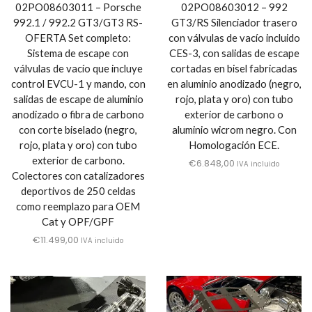
02PO08603011 – Porsche
02PO08603012 – 992
992.1 / 992.2 GT3/GT3 RS-
GT3/RS Silenciador trasero
OFERTA Set completo:
con válvulas de vacío incluido
Sistema de escape con
CES-3, con salidas de escape
válvulas de vacío que incluye
cortadas en bisel fabricadas
control EVCU-1 y mando, con
en aluminio anodizado (negro,
salidas de escape de aluminio
rojo, plata y oro) con tubo
anodizado o fibra de carbono
exterior de carbono o
con corte biselado (negro,
aluminio wicrom negro. Con
rojo, plata y oro) con tubo
Homologación ECE.
exterior de carbono.
€
6.848,00
IVA incluido
Colectores con catalizadores
deportivos de 250 celdas
como reemplazo para OEM
Cat y OPF/GPF
€
11.499,00
IVA incluido