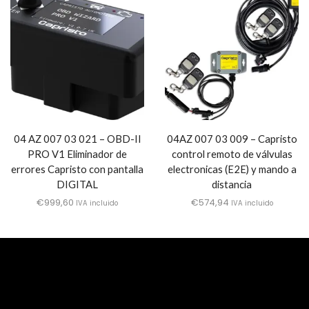
04 AZ 007 03 021 – OBD-II
04AZ 007 03 009 – Capristo
PRO V1 Eliminador de
control remoto de válvulas
errores Capristo con pantalla
electronicas (E2E) y mando a
DIGITAL
distancia
€
999,60
€
574,94
IVA incluido
IVA incluido