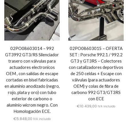
02PO08603014 – 992
02PO08603015 – OFERTA
GT3992 GT3/RS Silenciador
SET : Porsche 992.1 / 992.2
trasero con válvulas para
GT3 y GT3RS – Colectores
actuadores electronicos
con catalizadores deportivos
OEM , con salidas de escape
de 250 celdas + Escape con
cortadas en bisel fabricadas
válvulas (para actuadores
en aluminio anodizado (negro,
OEM) y colas de fibra de
rojo, plata y oro) con tubo
carbono 992 GT3/GT3RS
exterior de carbono o
con ECE
aluminio wicrom negro. Con
€
10.439,00
IVA incluido
Homologación ECE.
€
5.848,00
IVA incluido