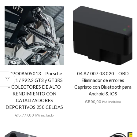
02PO08605013 – Porsche
04 AZ 007 03 020 – OBD
992.1 / 992.2 GT3 y GT3RS
Eliminador de errores
– COLECTORES DE ALTO
Capristo con Bluetooth para
RENDIMIENTO CON
Android & IOS
CATALIZADORES
€
590,00
IVA incluido
DEPORTIVOS 250 CELDAS
€
5.777,00
IVA incluido