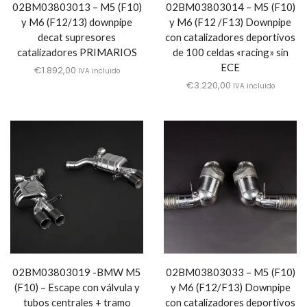
02BM03803013 – M5 (F10)
02BM03803014 – M5 (F10)
y M6 (F12/13) downpipe
y M6 (F12 /F13) Downpipe
decat supresores
con catalizadores deportivos
catalizadores PRIMARIOS
de 100 celdas «racing» sin
ECE
€
1.892,00
IVA incluido
€
3.220,00
IVA incluido
02BM03803019 -BMW M5
02BM03803033 – M5 (F10)
(F10) – Escape con válvula y
y M6 (F12/F13) Downpipe
tubos centrales + tramo
con catalizadores deportivos