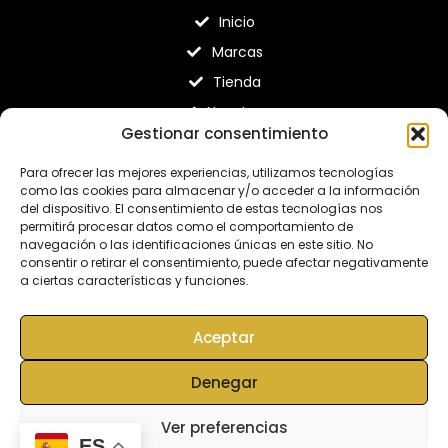
Inicio
Marcas
Tienda
Nosotros
Gestionar consentimiento
Contacto
Para ofrecer las mejores experiencias, utilizamos tecnologías
Capristo le ofrece soluciones a medida totalmente
como las cookies para almacenar y/o acceder a la información
adaptadas a sus necesidades específicas. Desde la idea
del dispositivo. El consentimiento de estas tecnologías nos
inicial hasta el producto final, todo proviene de una sola
permitirá procesar datos como el comportamiento de
navegación o las identificaciones únicas en este sitio. No
fuente. Capristo es su socio central para todas las áreas de
consentir o retirar el consentimiento, puede afectar negativamente
aplicación relevantes.
a ciertas características y funciones.
Desde la idea inicial hasta el producto final, todo proviene de
un mismo proveedor.
Aceptar
Denegar
MRP PERFORMANCE DESIGN SL © All rights
reserved. | Web diseñada por
miempresa.online
Ver preferencias
ES