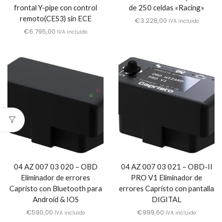
frontal Y-pipe con control
de 250 celdas «Racing»
remoto(CES3) sin ECE
€
3.228,00
IVA incluido
€
6.795,00
IVA incluido
04 AZ 007 03 020 – OBD
04 AZ 007 03 021 – OBD-II
Eliminador de errores
PRO V1 Eliminador de
Capristo con Bluetooth para
errores Capristo con pantalla
Android & IOS
DIGITAL
€
590,00
€
999,60
IVA incluido
IVA incluido