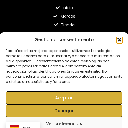
Inicio
Marcas
Tienda
Nosotros
Gestionar consentimiento
Contacto
Para ofrecer las mejores experiencias, utilizamos tecnologías
Capristo le ofrece soluciones a medida totalmente
como las cookies para almacenar y/o acceder a la información
adaptadas a sus necesidades específicas. Desde la idea
del dispositivo. El consentimiento de estas tecnologías nos
inicial hasta el producto final, todo proviene de una sola
permitirá procesar datos como el comportamiento de
navegación o las identificaciones únicas en este sitio. No
fuente. Capristo es su socio central para todas las áreas de
consentir o retirar el consentimiento, puede afectar negativamente
aplicación relevantes.
a ciertas características y funciones.
Desde la idea inicial hasta el producto final, todo proviene de
un mismo proveedor.
Aceptar
Denegar
MRP PERFORMANCE DESIGN SL © All rights
reserved. | Web diseñada por
miempresa.online
Ver preferencias