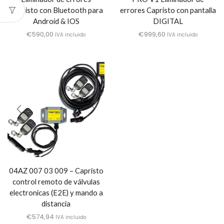
Capristo con Bluetooth para
errores Capristo con pantalla
Android & IOS
DIGITAL
€
590,00
€
999,60
IVA incluido
IVA incluido
04AZ 007 03 009 – Capristo
control remoto de válvulas
electronicas (E2E) y mando a
distancia
€
574,94
IVA incluido