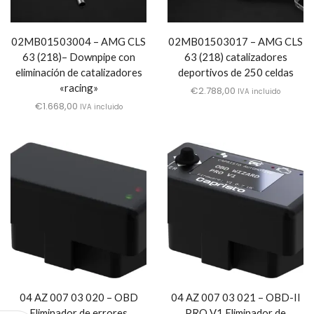
02MB01503004 – AMG CLS
02MB01503017 – AMG CLS
63 (218)– Downpipe con
63 (218) catalizadores
eliminación de catalizadores
deportivos de 250 celdas
«racing»
€
2.788,00
IVA incluido
€
1.668,00
IVA incluido
04 AZ 007 03 020 – OBD
04 AZ 007 03 021 – OBD-II
Eliminador de errores
PRO V1 Eliminador de