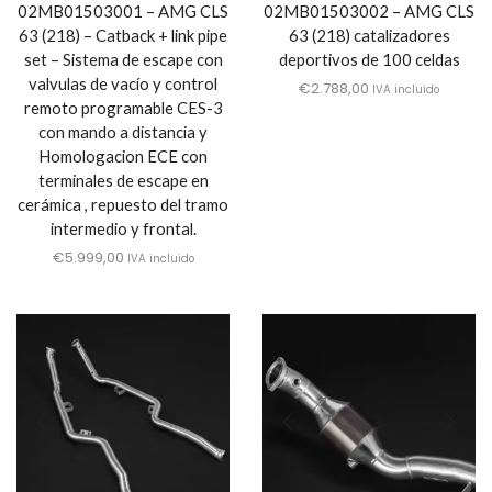
02MB01503001 – AMG CLS
02MB01503002 – AMG CLS
63 (218) – Catback + link pipe
63 (218) catalizadores
set – Sistema de escape con
deportivos de 100 celdas
valvulas de vacío y control
€
2.788,00
IVA incluido
remoto programable CES-3
con mando a distancia y
Homologacion ECE con
terminales de escape en
cerámica , repuesto del tramo
intermedio y frontal.
€
5.999,00
IVA incluido