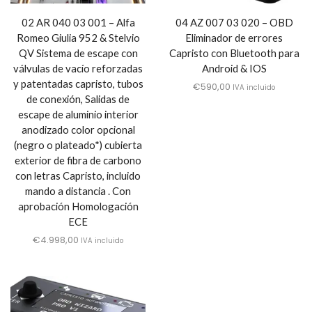
02 AR 040 03 001 – Alfa
04 AZ 007 03 020 – OBD
Romeo Giulia 952 & Stelvio
Eliminador de errores
QV Sistema de escape con
Capristo con Bluetooth para
válvulas de vacío reforzadas
Android & IOS
y patentadas capristo, tubos
€
590,00
IVA incluido
de conexión, Salidas de
escape de aluminio interior
anodizado color opcional
(negro o plateado*) cubierta
exterior de fibra de carbono
con letras Capristo, incluido
mando a distancia . Con
aprobación Homologación
ECE
€
4.998,00
IVA incluido