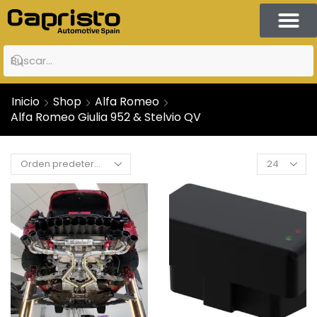
Partner of Lamb
Talleres & Puntos de venta
Capristo Car 4Sale
Inicio
Shop
Alfa Romeo
Alfa Romeo Giulia 952 & Stelvio QV