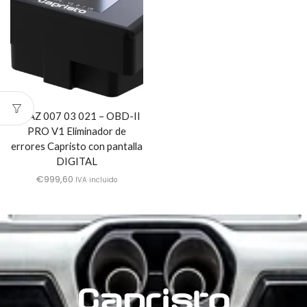
04 AZ 007 03 021 – OBD-II
PRO V1 Eliminador de
errores Capristo con pantalla
DIGITAL
€
999,60
IVA incluido