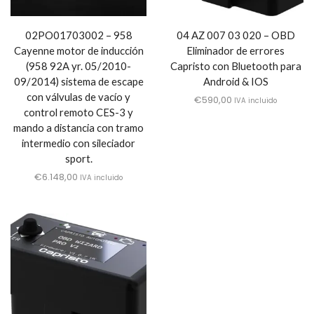
02PO01703002 – 958
04 AZ 007 03 020 – OBD
Cayenne motor de inducción
Eliminador de errores
(958 92A yr. 05/2010-
Capristo con Bluetooth para
09/2014) sistema de escape
Android & IOS
con válvulas de vacío y
€
590,00
IVA incluido
control remoto CES-3 y
mando a distancia con tramo
intermedio con sileciador
sport.
€
6.148,00
IVA incluido